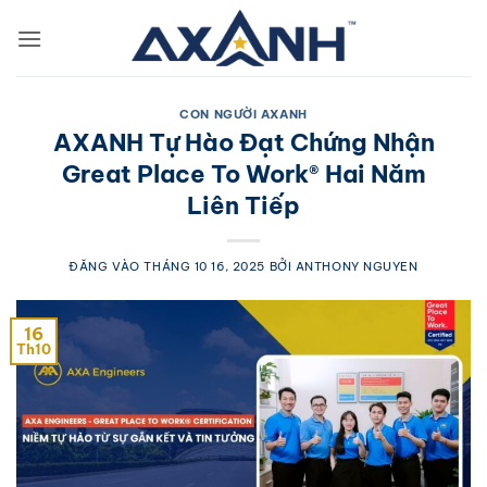
Bỏ
qua
nội
dung
CON NGƯỜI AXANH
AXANH Tự Hào Đạt Chứng Nhận
Great Place To Work® Hai Năm
Liên Tiếp
ĐĂNG VÀO
THÁNG 10 16, 2025
BỞI
ANTHONY NGUYEN
16
Th10