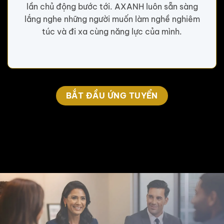
lần chủ động bước tới. AXANH luôn sẵn sàng
lắng nghe những người muốn làm nghề nghiêm
túc và đi xa cùng năng lực của mình.
BẮT ĐẦU ỨNG TUYỂN