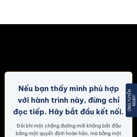
Nếu bạn thấy mình phù hợp
Ứ
N
G
T
U
Ể
N
N
G
A
Y
Y
!
với hành trình này, đừng chỉ
đọc tiếp. Hãy bắt đầu kết nối.
Đôi khi một chặng đường mới không bắt đầu
bằng một quyết định hoàn hảo, mà bằng một