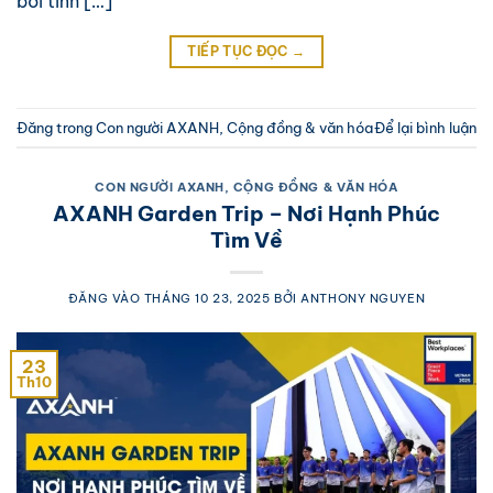
bởi tinh […]
TIẾP TỤC ĐỌC
→
Đăng trong
Con người AXANH
,
Cộng đồng & văn hóa
Để lại bình luận
CON NGƯỜI AXANH
,
CỘNG ĐỒNG & VĂN HÓA
AXANH Garden Trip – Nơi Hạnh Phúc
Tìm Về
ĐĂNG VÀO
THÁNG 10 23, 2025
BỞI
ANTHONY NGUYEN
23
Th10