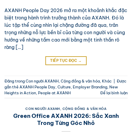
AXANH People Day 2026 mở ra một khoảnh khắc đặc
biệt trong hành trình trưởng thành của AXANH. Đó là
lúc tập thể cùng nhìn lại chặng đường đã qua, trân
trọng những nỗ lực bền bỉ của từng con người và cùng
hướng về những tầm cao mới bằng một tinh thần rõ
ràng […]
TIẾP TỤC ĐỌC
→
Đăng trong
Con người AXANH
,
Cộng đồng & văn hóa
,
Khác
|
Được
gắn thẻ
AXANH People Day
,
Culture
,
Employer Branding
,
New
Heights in Action
,
People at AXANH
Để lại bình luận
CON NGƯỜI AXANH
,
CỘNG ĐỒNG & VĂN HÓA
Green Office AXANH 2026: Sắc Xanh
Trong Từng Góc Nhỏ