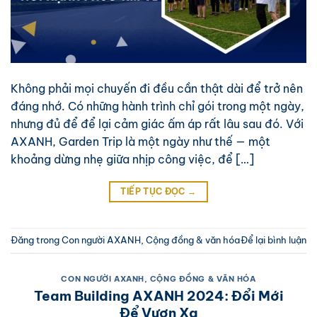
Không phải mọi chuyến đi đều cần thật dài để trở nên
đáng nhớ. Có những hành trình chỉ gói trong một ngày,
nhưng đủ để để lại cảm giác ấm áp rất lâu sau đó. Với
AXANH, Garden Trip là một ngày như thế — một
khoảng dừng nhẹ giữa nhịp công việc, để […]
TIẾP TỤC ĐỌC
→
Đăng trong
Con người AXANH
,
Cộng đồng & văn hóa
Để lại bình luận
CON NGƯỜI AXANH
,
CỘNG ĐỒNG & VĂN HÓA
Team Building AXANH 2024: Đổi Mới
Để Vươn Xa