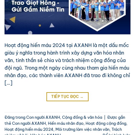
Hoạt động hiến máu 2024 tại AXANH là một dấu mốc
giàu ý nghĩa trong hành trình xây dựng văn hóa nhân
văn, tinh thần sẻ chia và trách nhiệm cộng đồng của
đội ngũ. Trong một ngày cùng nhau tham gia hiến máu
nhân đạo, các thành viên AXANH đã trao đi không chỉ
[…]
TIẾP TỤC ĐỌC
→
Đăng trong
Con người AXANH
,
Cộng đồng & văn hóa
|
Được gắn
thẻ
Con người AXANH
,
Hiến máu nhân đạo
,
Hoạt động cộng đồng
,
Hoạt động hiến máu 2024
,
Môi trường làm việc nhân văn
,
Trách