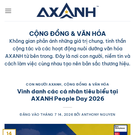
Bỏ
qua
nội
dung
CỘNG ĐỒNG & VĂN HÓA
Không gian phản ánh những giá trị chung, tinh thần
cộng tác và các hoạt động nuôi dưỡng văn hóa
AXANH từ bên trong. Đây là nơi con người, niềm tin và
cách làm việc cùng nhau tạo nên bản sắc thương hiệu.
CON NGƯỜI AXANH
,
CỘNG ĐỒNG & VĂN HÓA
Vinh danh các cá nhân tiêu biểu tại
AXANH People Day 2026
ĐĂNG VÀO
THÁNG 7 14, 2026
BỞI
ANTHONY NGUYEN
14