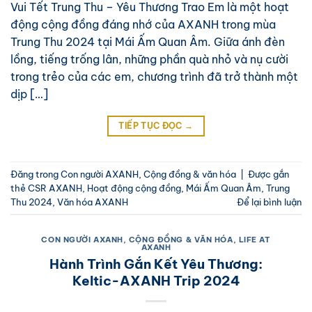
Vui Tết Trung Thu – Yêu Thương Trao Em là một hoạt
động cộng đồng đáng nhớ của AXANH trong mùa
Trung Thu 2024 tại Mái Ấm Quan Âm. Giữa ánh đèn
lồng, tiếng trống lân, những phần quà nhỏ và nụ cười
trong trẻo của các em, chương trình đã trở thành một
dịp […]
TIẾP TỤC ĐỌC
→
Đăng trong
Con người AXANH
,
Cộng đồng & văn hóa
|
Được gắn
thẻ
CSR AXANH
,
Hoạt động cộng đồng
,
Mái Ấm Quan Âm
,
Trung
Thu 2024
,
Văn hóa AXANH
Để lại bình luận
CON NGƯỜI AXANH
,
CỘNG ĐỒNG & VĂN HÓA
,
LIFE AT
AXANH
Hành Trình Gắn Kết Yêu Thương:
Keltic-AXANH Trip 2024