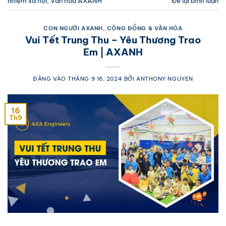
nhiệm xã hội
,
Văn hóa AXANH
Để lại bình luận
CON NGƯỜI AXANH
,
CỘNG ĐỒNG & VĂN HÓA
Vui Tết Trung Thu – Yêu Thương Trao
Em | AXANH
ĐĂNG VÀO
THÁNG 9 16, 2024
BỞI
ANTHONY NGUYEN
16
Th9