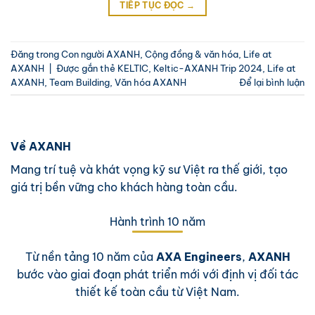
TIẾP TỤC ĐỌC
→
Đăng trong
Con người AXANH
,
Cộng đồng & văn hóa
,
Life at
AXANH
|
Được gắn thẻ
KELTIC
,
Keltic-AXANH Trip 2024
,
Life at
AXANH
,
Team Building
,
Văn hóa AXANH
Để lại bình luận
Về AXANH
Mang trí tuệ và khát vọng kỹ sư Việt ra thế giới, tạo
giá trị bền vững cho khách hàng toàn cầu.
Hành trình 10 năm
Từ nền tảng 10 năm của
AXA Engineers
,
AXANH
bước vào giai đoạn phát triển mới với định vị đối tác
thiết kế toàn cầu từ Việt Nam.