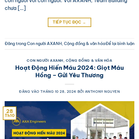
con người với con người. Với AXANH, Team Building
chưa […]
TIẾP TỤC ĐỌC
→
Đăng trong
Con người AXANH
,
Cộng đồng & văn hóa
Để lại bình luận
CON NGƯỜI AXANH
,
CỘNG ĐỒNG & VĂN HÓA
Hoạt Động Hiến Máu 2024: Giọt Máu
Hồng – Gửi Yêu Thương
ĐĂNG VÀO
THÁNG 10 28, 2024
BỞI
ANTHONY NGUYEN
28
Th10