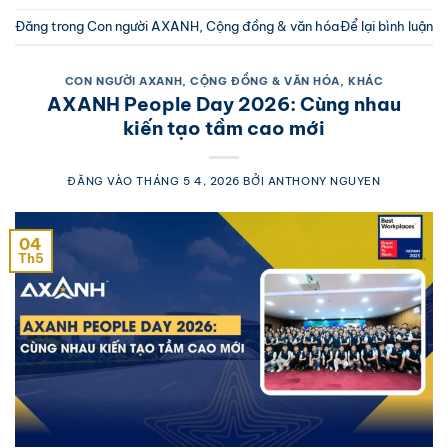
Đăng trong
Con người AXANH
,
Cộng đồng & văn hóa
Để lại bình luận
CON NGƯỜI AXANH
,
CỘNG ĐỒNG & VĂN HÓA
,
KHÁC
AXANH People Day 2026: Cùng nhau
kiến tạo tầm cao mới
ĐĂNG VÀO
THÁNG 5 4, 2026
BỞI
ANTHONY NGUYEN
04
Th5