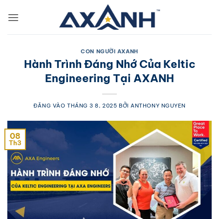
Bỏ
qua
nội
dung
CON NGƯỜI AXANH
Hành Trình Đáng Nhớ Của Keltic
Engineering Tại AXANH
ĐĂNG VÀO
THÁNG 3 8, 2025
BỞI
ANTHONY NGUYEN
08
Th3