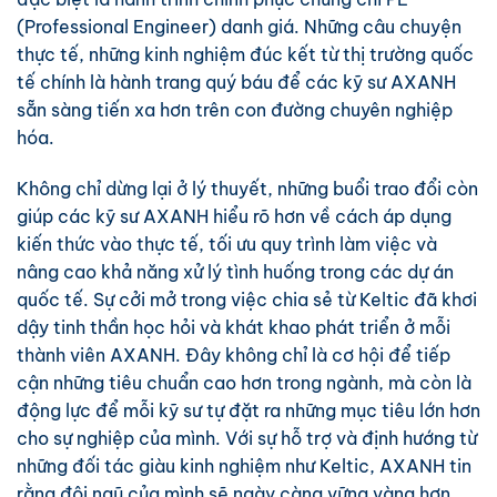
(Professional Engineer) danh giá. Những câu chuyện
thực tế, những kinh nghiệm đúc kết từ thị trường quốc
tế chính là hành trang quý báu để các kỹ sư AXANH
sẵn sàng tiến xa hơn trên con đường chuyên nghiệp
hóa.
Không chỉ dừng lại ở lý thuyết, những buổi trao đổi còn
giúp các kỹ sư AXANH hiểu rõ hơn về cách áp dụng
kiến thức vào thực tế, tối ưu quy trình làm việc và
nâng cao khả năng xử lý tình huống trong các dự án
quốc tế. Sự cởi mở trong việc chia sẻ từ Keltic đã khơi
dậy tinh thần học hỏi và khát khao phát triển ở mỗi
thành viên AXANH. Đây không chỉ là cơ hội để tiếp
cận những tiêu chuẩn cao hơn trong ngành, mà còn là
động lực để mỗi kỹ sư tự đặt ra những mục tiêu lớn hơn
cho sự nghiệp của mình. Với sự hỗ trợ và định hướng từ
những đối tác giàu kinh nghiệm như Keltic, AXANH tin
rằng đội ngũ của mình sẽ ngày càng vững vàng hơn