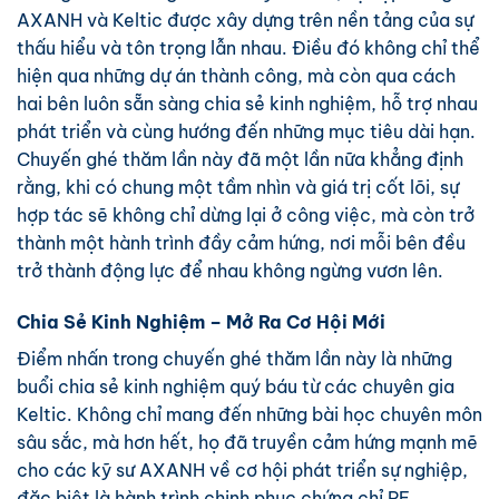
AXANH và Keltic được xây dựng trên nền tảng của sự
thấu hiểu và tôn trọng lẫn nhau. Điều đó không chỉ thể
hiện qua những dự án thành công, mà còn qua cách
hai bên luôn sẵn sàng chia sẻ kinh nghiệm, hỗ trợ nhau
phát triển và cùng hướng đến những mục tiêu dài hạn.
Chuyến ghé thăm lần này đã một lần nữa khẳng định
rằng, khi có chung một tầm nhìn và giá trị cốt lõi, sự
hợp tác sẽ không chỉ dừng lại ở công việc, mà còn trở
thành một hành trình đầy cảm hứng, nơi mỗi bên đều
trở thành động lực để nhau không ngừng vươn lên.
Chia Sẻ Kinh Nghiệm – Mở Ra Cơ Hội Mới
Điểm nhấn trong chuyến ghé thăm lần này là những
buổi chia sẻ kinh nghiệm quý báu từ các chuyên gia
Keltic. Không chỉ mang đến những bài học chuyên môn
sâu sắc, mà hơn hết, họ đã truyền cảm hứng mạnh mẽ
cho các kỹ sư AXANH về cơ hội phát triển sự nghiệp,
đặc biệt là hành trình chinh phục chứng chỉ PE