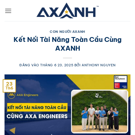
Bỏ
qua
nội
dung
CON NGƯỜI AXANH
Kết Nối Tài Năng Toàn Cầu Cùng
AXANH
ĐĂNG VÀO
THÁNG 6 23, 2025
BỞI
ANTHONY NGUYEN
23
Th6